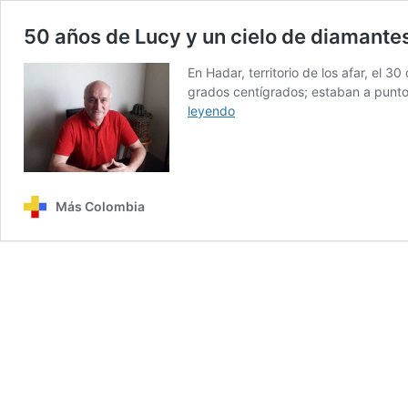
50 años de Lucy y un cielo de diamante
En Hadar, territorio de los afar, el
grados centígrados; estaban a punto
50
leyendo
años
de
Lucy
y
un
Más Colombia
cielo
de
diamantes