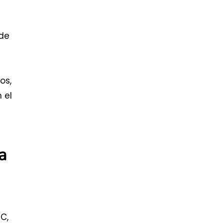
 de
os,
 el
a
C,