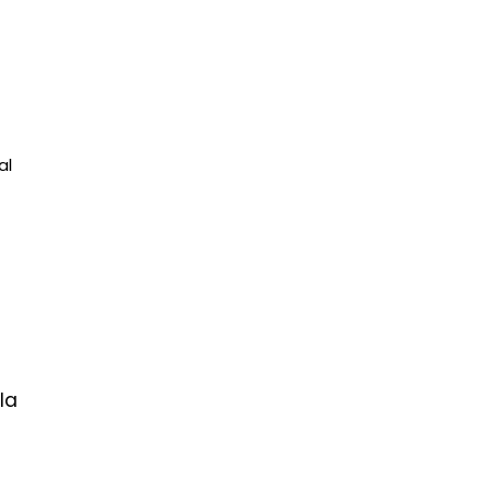
al
la