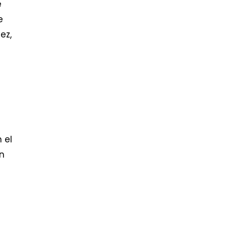
e
e
ez,
 el
n