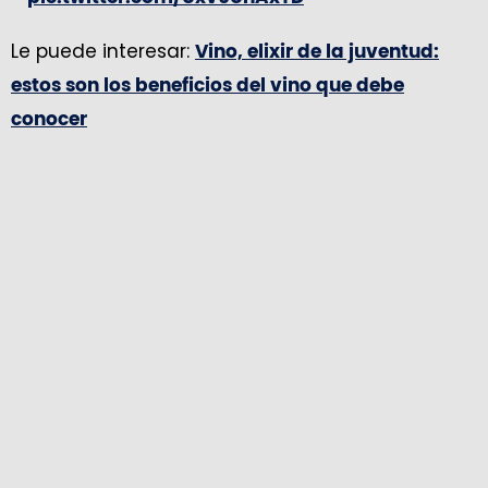
— MinComercio Colombia
Le puede interesar:
Vino, elixir de la juventud:
(@MincomercioCo)
July 8, 2024
estos son los beneficios del vino que debe
conocer