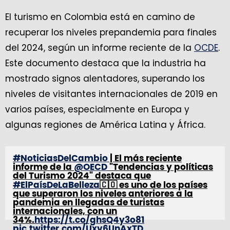
El turismo en Colombia está en camino de
recuperar los niveles prepandemia para finales
del 2024, según un informe reciente de la
OCDE
.
Este documento destaca que la industria ha
mostrado signos alentadores, superando los
niveles de visitantes internacionales de 2019 en
varios países, especialmente en Europa y
algunas regiones de América Latina y África.
#NoticiasDelCambio
| El más reciente
informe de la
@OECD
"Tendencias y políticas
del Turismo 2024" destaca que
#ElPaísDeLaBelleza
🇨🇴 es uno de los países
que superaron los niveles anteriores a la
pandemia en llegadas de turistas
internacionales, con un
34%.
https://t.co/ghsQ4y3o81
pic.twitter.com/Uxv6UnAxTD