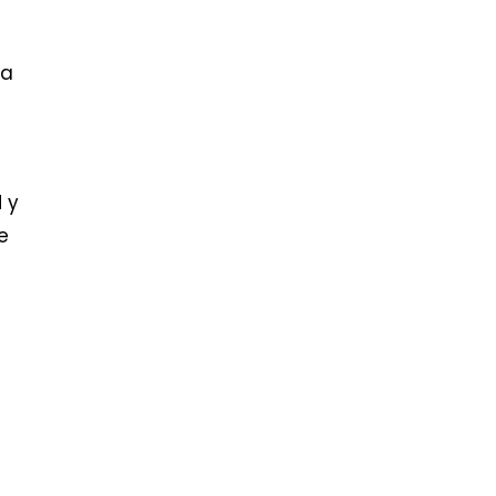
da
 y
e