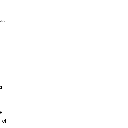
as,
a
e
 el