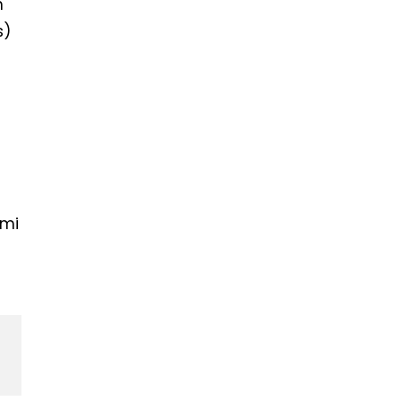
n
s)
 mi