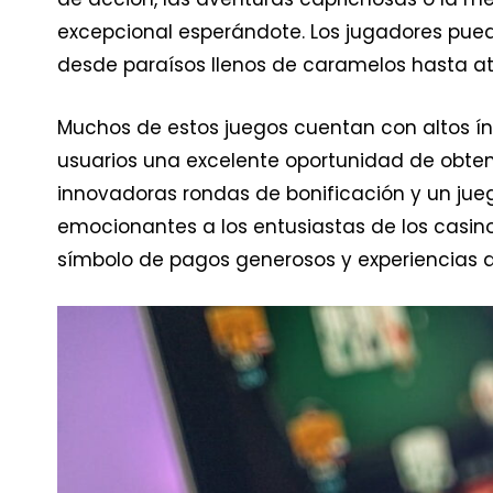
excepcional esperándote. Los jugadores pue
desde paraísos llenos de caramelos hasta atr
Muchos de estos juegos cuentan con altos índ
usuarios una excelente oportunidad de obten
innovadoras rondas de bonificación y un ju
emocionantes a los entusiastas de los casin
símbolo de pagos generosos y experiencias d