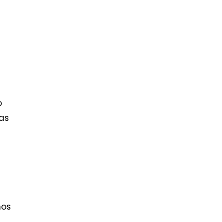
o
tas
nos