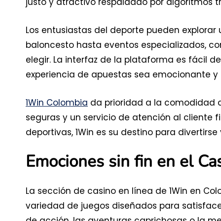
justo y atractivo respaldado por algoritmos t
Los entusiastas del deporte pueden explorar 
baloncesto hasta eventos especializados, c
elegir. La interfaz de la plataforma es fácil 
experiencia de apuestas sea emocionante y f
1Win Colombia
da prioridad a la comodidad d
seguras y un servicio de atención al cliente 
deportivas, 1Win es su destino para divertirse
Emociones sin fin en el C
La sección de casino en línea de 1Win en Col
variedad de juegos diseñados para satisfacer
de acción, las aventuras caprichosas o la me