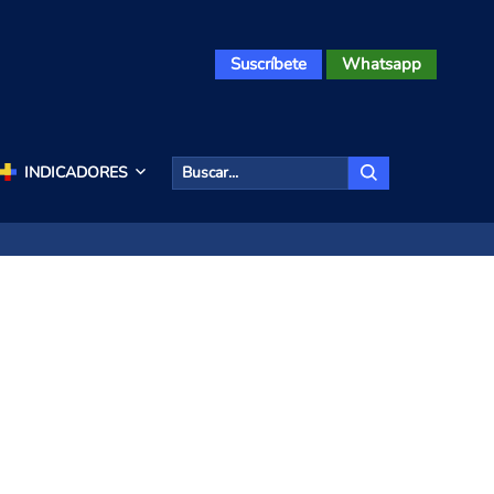
Suscríbete
Whatsapp
INDICADORES