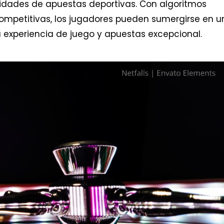
idades de apuestas deportivas. Con algoritmos
competitivas, los jugadores pueden sumergirse en u
 experiencia de juego y apuestas excepcional.