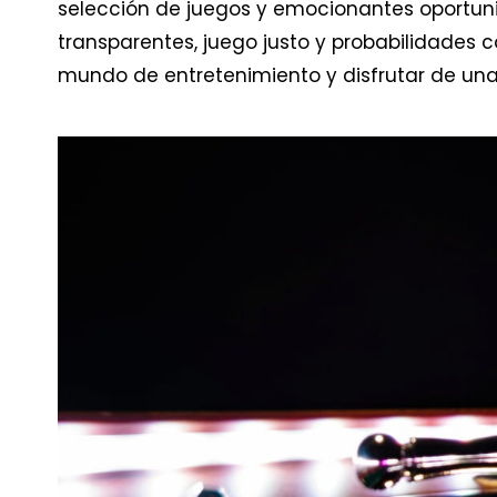
selección de juegos y emocionantes oportun
transparentes, juego justo y probabilidades 
mundo de entretenimiento y disfrutar de una