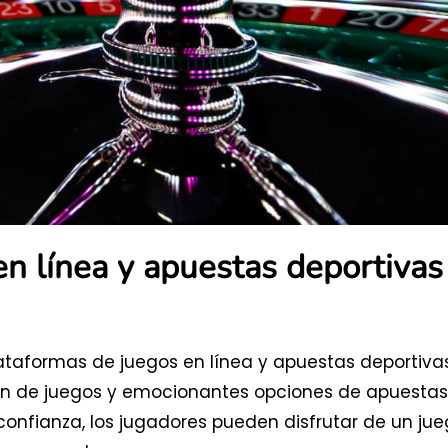
en línea y apuestas deportivas
ataformas de juegos en línea y apuestas deportiva
ón de juegos y emocionantes opciones de apuestas
onfianza, los jugadores pueden disfrutar de un ju