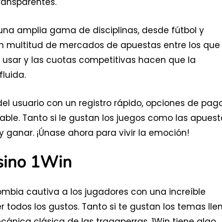
ransparentes.
una amplia gama de disciplinas, desde fútbol y
on multitud de mercados de apuestas entre los que
de usar y las cuotas competitivas hacen que la
luida.
el usuario con un registro rápido, opciones de pag
fiable. Tanto si le gustan los juegos como las apues
 y ganar. ¡Únase ahora para vivir la emoción!
asino 1Win
ombia cautiva a los jugadores con una increíble
 todos los gustos. Tanto si te gustan los temas lle
cánica clásica de las tragaperras, 1Win tiene algo