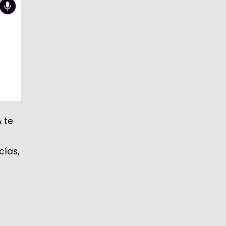
A te
cías,