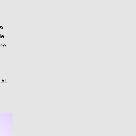
os
de
me
AI,