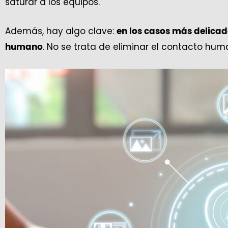
saturar a los equipos.
Además, hay algo clave:
en los casos más delicad
. No se trata de eliminar el contacto hu
humano