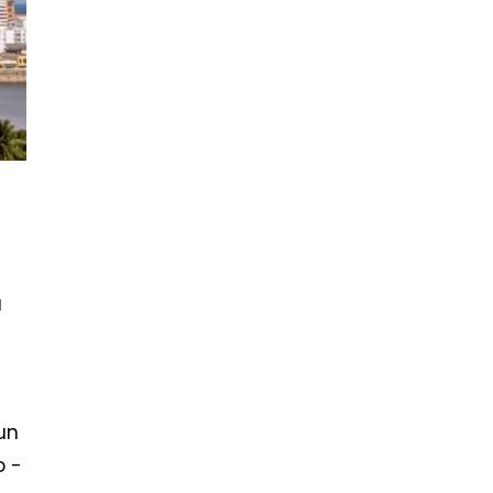
a
un
o -