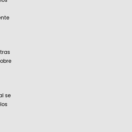
ente
tras
sobre
al se
los