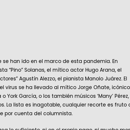
ue se han ido en el marco de esta pandemia. En
 “Pino” Solanas, el mítico actor Hugo Arana, el
tores” Agustín Alezzo, el pianista Manolo Juárez. El
 el virus se ha llevado al mítico Jorge Oñate, icónico
a o York García, o los también músicos ‘Many’ Pérez,
 La lista es inagotable, cualquier recorte es fruto 
e por cuenta del columnista.
a lo suficiente, ni en el propio pago, ni mucho me