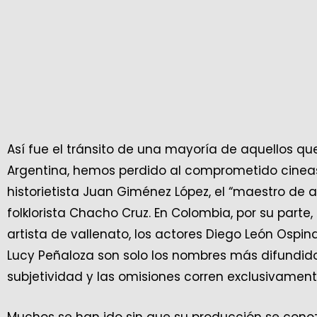
Así fue el tránsito de una mayoría de aquellos q
Argentina, hemos perdido al comprometido cineasta
historietista Juan Giménez López, el “maestro de ac
folklorista Chacho Cruz. En Colombia, por su parte,
artista de vallenato, los actores Diego León Ospin
Lucy Peñaloza son solo los nombres más difundidos.
subjetividad y las omisiones corren exclusivament
Muchos se han ido sin que su producción se conozc