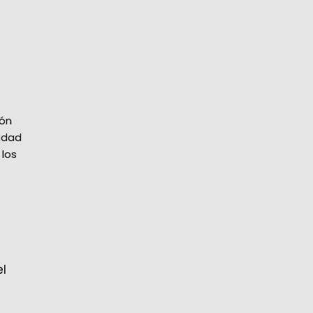
ión
sidad
 los
el