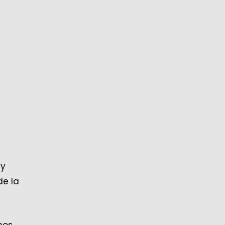
 y
de la
nos