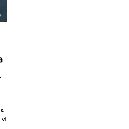
a
%
s.
 el