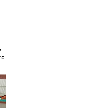
n
una