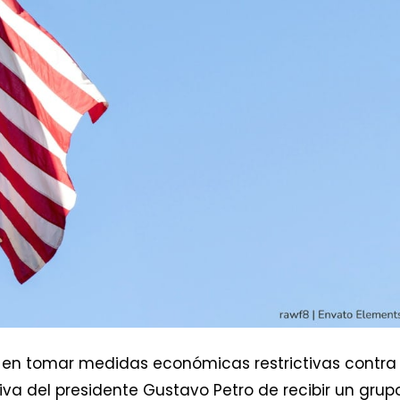
 en tomar medidas económicas restrictivas contra
va del presidente Gustavo Petro de recibir un grup