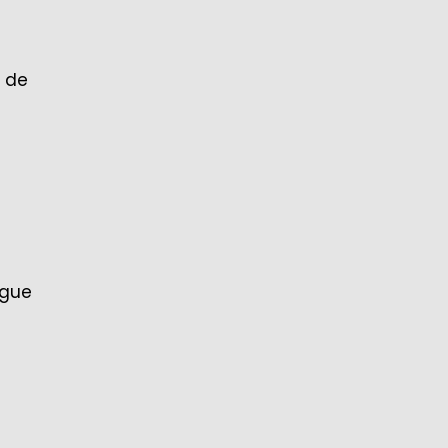
o de
egue