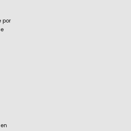
e por
ce
 en