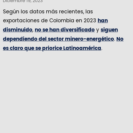
Diciembre 19, 2023
Según los datos más recientes, las
exportaciones de Colombia en 2023
han
,
y
disminuido
no se han diversificado
siguen
.
dependiendo del sector minero-energético
No
.
es claro que se priorice Latinoamérica