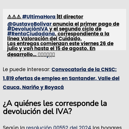
⚠️⚠️⚠️
#UltimaHora
|El director
@GustavoBolivar
anuncia el primer pago de
#DevoluciónIVA
y el segundo ciclo de
#RentaCiudadana
, correspondiente a la
línea Valoración del Cuidado.
Las entregas comienzan este viernes 26 de
julio y van hasta el 15 de agosto. En
desarrollo… 👇🏼👇🏼👇🏼
pic.twitter.com/f3MrLSBC1w
Le puede interesar:
Convocatoria de la CNSC:
— Prosperidad Social (@ProsperidadCol)
July 16, 2024
1.819 ofertas de empleo en Santander, Valle del
Cauca, Nariño y Boyacá
¿A quiénes les corresponde la
devolución del IVA?
Según la
resolución 00552 del 2024
los hogares