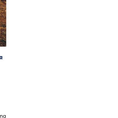
va
ina