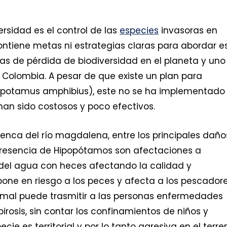
rsidad es el control de las
especies
invasoras en
contiene metas ni estrategias claras para abordar e
as de pérdida de biodiversidad en el planeta y uno
Colombia. A pesar de que existe un plan para
opotamus amphibius), este no se ha implementado
 han sido costosos y poco efectivos.
uenca del río magdalena, entre los principales daño
 presencia de Hipopótamos son afectaciones a
del agua con heces afectando la calidad y
 pone en riesgo a los peces y afecta a los pescador
imal puede trasmitir a las personas enfermedades
irosis, sin contar los confinamientos de niños y
ie es territorial y por lo tanto agresiva en el terre