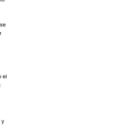
 se
r
 el
s
 y