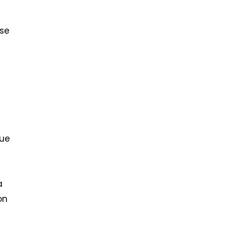
 se
que
a
on