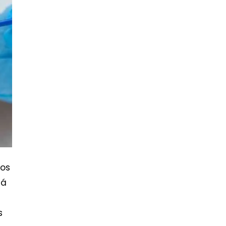
jos
tá
s