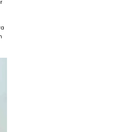
r
ra
n