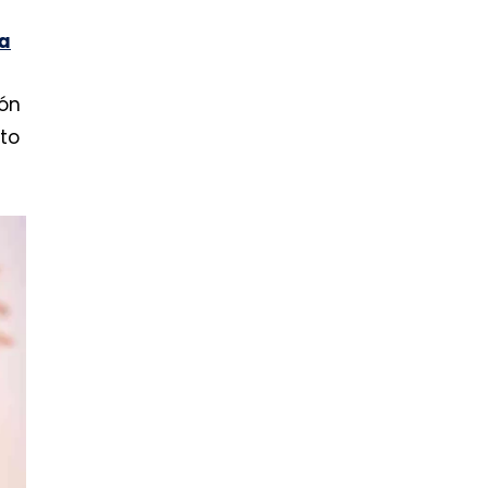
za
ión
to