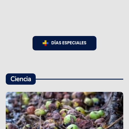
DÍAS ESPECIALES
Ciencia