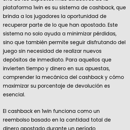
plataforma 1win es su sistema de cashback, que
brinda a los jugadores la oportunidad de
recuperar parte de lo que han apostado. Este
sistema no solo ayuda a minimizar pérdidas,
sino que también permite seguir disfrutando del
juego sin necesidad de realizar nuevos
depósitos de inmediato. Para aquellos que
invierten tiempo y dinero en sus apuestas,
comprender la mecánica del cashback y cómo
maximizar su porcentaje de devolución es
esencial.
El cashback en 1win funciona como un
reembolso basado en la cantidad total de
dinero apostado durante un período