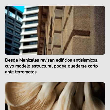
Desde Manizales revisan edificios antisísmicos,
cuyo modelo estructural podría quedarse corto
ante terremotos