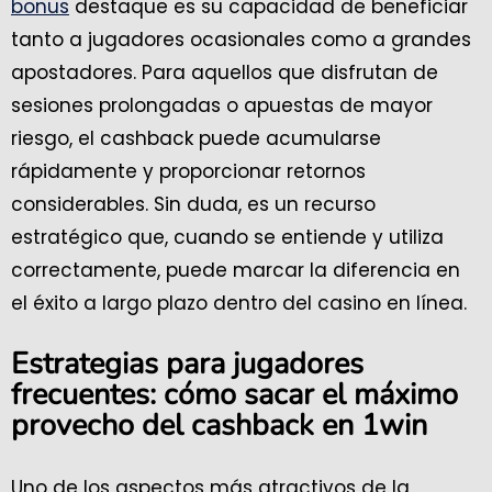
bonus
destaque es su capacidad de beneficiar
tanto a jugadores ocasionales como a grandes
apostadores. Para aquellos que disfrutan de
sesiones prolongadas o apuestas de mayor
riesgo, el cashback puede acumularse
rápidamente y proporcionar retornos
considerables. Sin duda, es un recurso
estratégico que, cuando se entiende y utiliza
correctamente, puede marcar la diferencia en
el éxito a largo plazo dentro del casino en línea.
Estrategias para jugadores
frecuentes: cómo sacar el máximo
provecho del cashback en 1win
Uno de los aspectos más atractivos de la