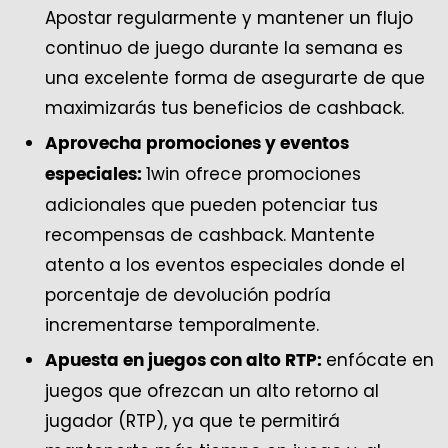
Apostar regularmente y mantener un flujo
continuo de juego durante la semana es
una excelente forma de asegurarte de que
maximizarás tus beneficios de cashback.
Aprovecha promociones y eventos
1win ofrece promociones
especiales:
adicionales que pueden potenciar tus
recompensas de cashback. Mantente
atento a los eventos especiales donde el
porcentaje de devolución podría
incrementarse temporalmente.
enfócate en
Apuesta en juegos con alto RTP:
juegos que ofrezcan un alto retorno al
jugador (RTP), ya que te permitirá