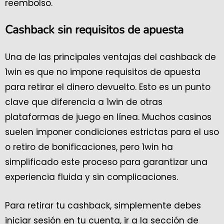
reembolso.
Cashback sin requisitos de apuesta
Una de las principales ventajas del cashback de
1win es que no impone requisitos de apuesta
para retirar el dinero devuelto. Esto es un punto
clave que diferencia a 1win de otras
plataformas de juego en línea. Muchos casinos
suelen imponer condiciones estrictas para el uso
o retiro de bonificaciones, pero 1win ha
simplificado este proceso para garantizar una
experiencia fluida y sin complicaciones.
Para retirar tu cashback, simplemente debes
iniciar sesión en tu cuenta, ir a la sección de