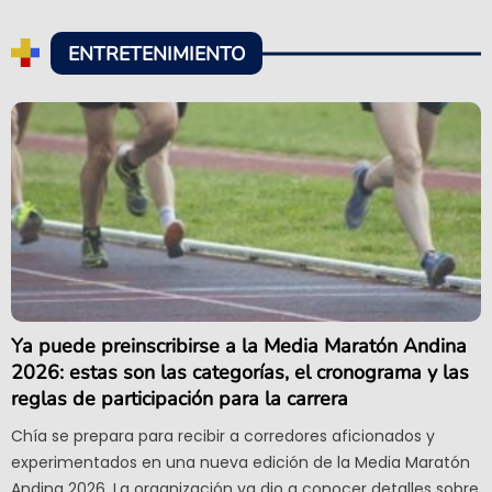
ENTRETENIMIENTO
Ya puede preinscribirse a la Media Maratón Andina
2026: estas son las categorías, el cronograma y las
reglas de participación para la carrera
Chía se prepara para recibir a corredores aficionados y
experimentados en una nueva edición de la Media Maratón
Andina 2026. La organización ya dio a conocer detalles sobre