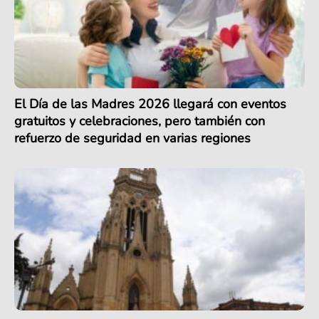
El Día de las Madres 2026 llegará con eventos
gratuitos y celebraciones, pero también con
refuerzo de seguridad en varias regiones