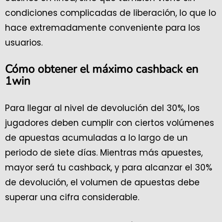
condiciones complicadas de liberación, lo que lo
hace extremadamente conveniente para los
usuarios.
Cómo obtener el máximo cashback en
1win
Para llegar al nivel de devolución del 30%, los
jugadores deben cumplir con ciertos volúmenes
de apuestas acumuladas a lo largo de un
periodo de siete días. Mientras más apuestes,
mayor será tu cashback, y para alcanzar el 30%
de devolución, el volumen de apuestas debe
superar una cifra considerable.