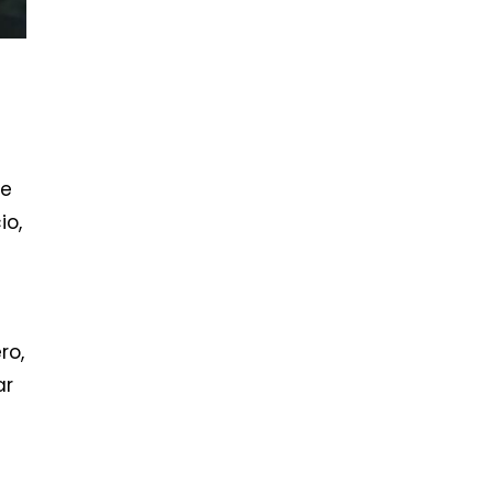
de
io,
ro,
ar