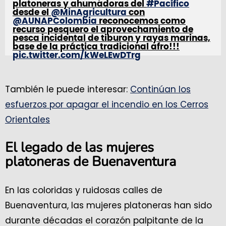
platoneras y ahumadoras del
#Pacífico
desde el
@MinAgricultura
con
@AUNAPColombia
reconocemos como
recurso pesquero el aprovechamiento de
pesca incidental de tiburon y rayas marinas,
base de la práctica tradicional afro!!!
pic.twitter.com/kWeLEwDTrg
— J. Mojica (@jmojicaflorez)
January 25,
2024
También le puede interesar:
Continúan los
esfuerzos por apagar el incendio en los Cerros
Orientales
El legado de las mujeres
platoneras de Buenaventura
En las coloridas y ruidosas calles de
Buenaventura, las mujeres platoneras han sido
durante décadas el corazón palpitante de la