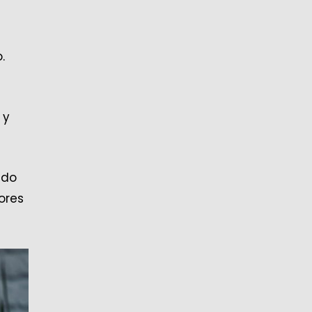
.
 y
ndo
ores