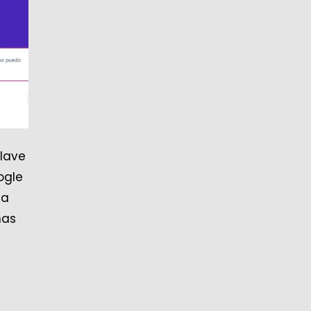
clave
ogle
ta
nas