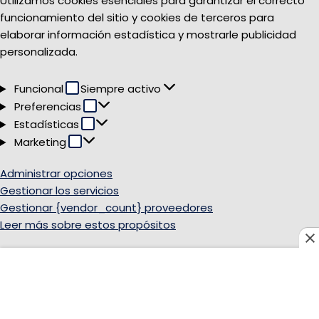
Utilizamos cookies esenciales para garantizar el correcto
funcionamiento del sitio y cookies de terceros para
elaborar información estadística y mostrarle publicidad
personalizada.
Funcional
Funcional
Siempre activo
Preferencias
Preferencias
Estadísticas
Estadísticas
Marketing
Marketing
Administrar opciones
Gestionar los servicios
Gestionar {vendor_count} proveedores
Leer más sobre estos propósitos
Ver
Aceptar
Deny
Ver preferencias
Guardar preferencias
preferencias
{title}