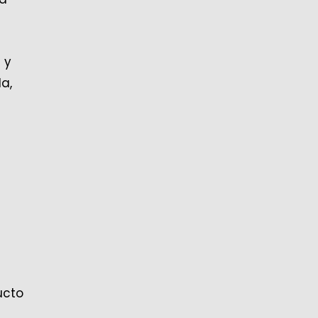
 y
a,
ucto