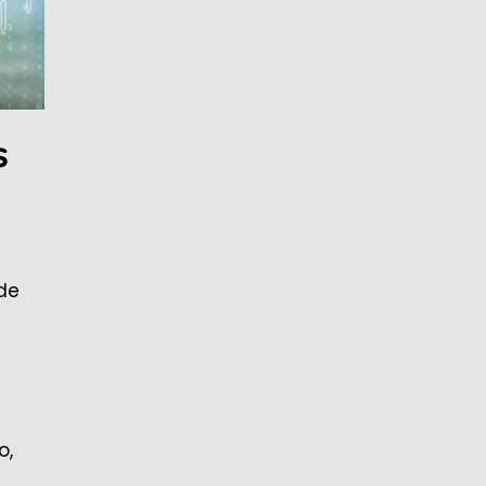
s
de
o,