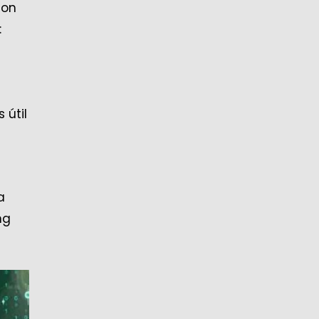
con
:
 útil
a
ng