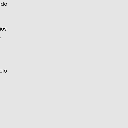
ado
ios
o
elo