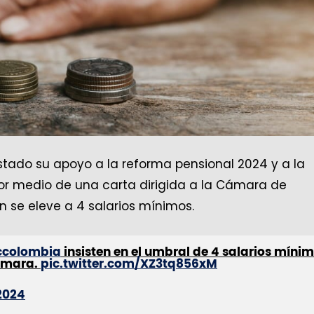
tado su apoyo a la reforma pensional 2024 y a la
por medio de una carta dirigida a la Cámara de
n se eleve a 4 salarios mínimos.
ccolombia
insisten en el umbral de 4 salarios míni
cámara.
pic.twitter.com/XZ3tq856xM
2024