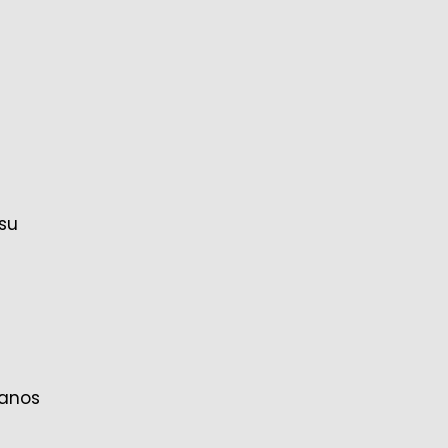
 su
ianos