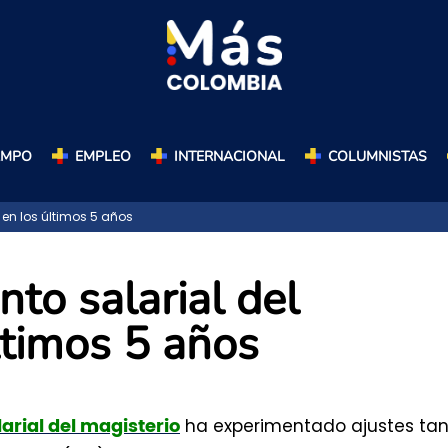
AMPO
EMPLEO
INTERNACIONAL
COLUMNISTAS
 en los últimos 5 años
nto salarial del
ltimos 5 años
ha experimentado ajustes tan
arial del magisterio