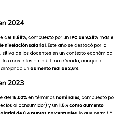
 en 2024
ue del
, compuesto por un
más e
11,88%
IPC de 9,28%
. Este año se destacó por la
de nivelación salarial
sitiva de los docentes en un contexto económico
 los más altos en la última década, aunque el
, arrojando un
.
aumento real de 2,6%
 en 2023
e del
en términos
, compuesto po
15,02%
nominales
recios al consumidor) y un
1,5% como aumento
, lo que permitió
salarial de 0,4 puntos porcentuales