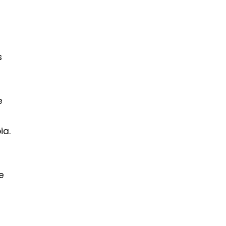
s
e
ia.
e