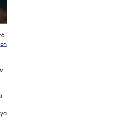
ró
con
te
a
 ya