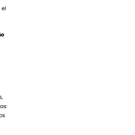
 el
ño
s,
as:
os