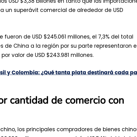
los USD $3,38 billones en tanto que las importacion
ar a un superávit comercial de alrededor de USD
 fueron de USD $245.061 millones, el 7,3% del total
 de China a la región por su parte representaron e
 por valor de USD $243.981 millones.
asil y Colombia: ¿Qué tanta plata destinará cada pa
or cantidad de comercio con
 chino, los principales compradores de bienes chino