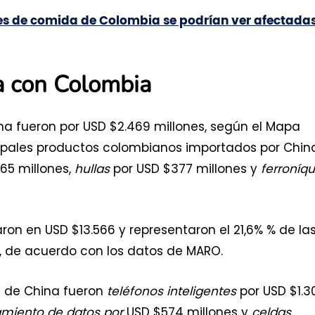
es de comida de Colombia se podrían ver afectada
a con Colombia
na fueron por USD $2.469 millones, según el Mapa
ncipales productos colombianos importados por Chin
065 millones,
hullas
por USD $377 millones y
ferroníqu
on en USD $13.566 y representaron el 21,6% % de la
 de acuerdo con los datos de MARO.
s de China fueron
teléfonos inteligentes
por USD $1.3
miento de datos por
USD $574 millones y
celdas