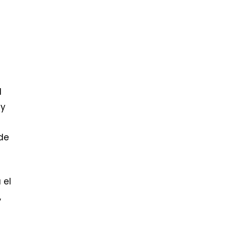
l
 y
 de
 el
,