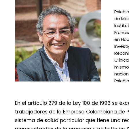
Psicól
de Mae
Instit
Franci
en Hou
Investi
Recono
Clínica
mismo 
nacion
Psicól
En el artículo 279 de la Ley 100 de 1993 se e
trabajadores de la Empresa Colombiana de Pet
sistema de salud particular que tiene una rec
representantes de la empresa y de la Unión Si