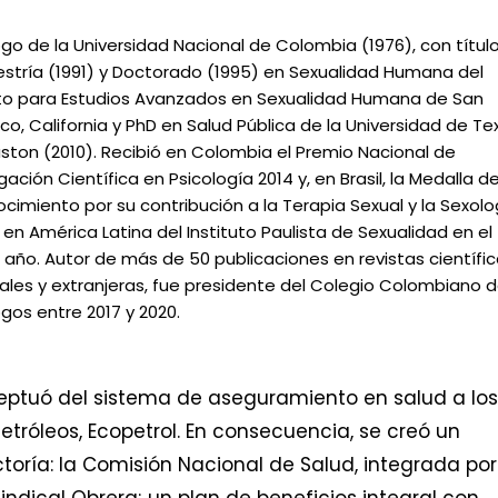
ogo de la Universidad Nacional de Colombia (1976), con títul
stría (1991) y Doctorado (1995) en Sexualidad Humana del
uto para Estudios Avanzados en Sexualidad Humana de San
sco, California y PhD en Salud Pública de la Universidad de Te
ston (2010). Recibió en Colombia el Premio Nacional de
gación Científica en Psicología 2014 y, en Brasil, la Medalla d
cimiento por su contribución a la Terapia Sexual y la Sexolo
 en América Latina del Instituto Paulista de Sexualidad en el
año. Autor de más de 50 publicaciones en revistas científi
ales y extranjeras, fue presidente del Colegio Colombiano 
ogos entre 2017 y 2020.
xceptuó del sistema de aseguramiento en salud a los
róleos, Ecopetrol. En consecuencia, se creó un
toría: la Comisión Nacional de Salud, integrada por
ndical Obrera; un plan de beneficios integral con