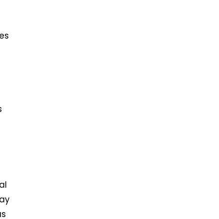
res
s
s
al
hay
as