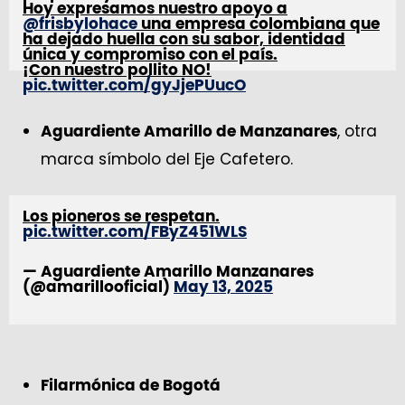
Hoy expresamos nuestro apoyo a
@frisbylohace
una empresa colombiana que
ha dejado huella con su sabor, identidad
única y compromiso con el país.
¡Con nuestro pollito NO!
pic.twitter.com/gyJjePUucO
— Laika Mascotas (@LaikaMascotas)
May
, otra
Aguardiente Amarillo de Manzanares
14, 2025
marca símbolo del Eje Cafetero.
Los pioneros se respetan.
pic.twitter.com/FByZ451WLS
— Aguardiente Amarillo Manzanares
(@amarillooficial)
May 13, 2025
Filarmónica de Bogotá