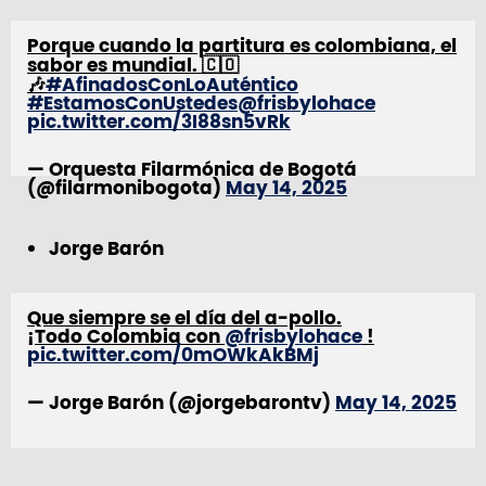
Porque cuando la partitura es colombiana, el
sabor es mundial. 🇨🇴
🎶
#AfinadosConLoAuténtico
#EstamosConUstedes
@frisbylohace
pic.twitter.com/3I88sn5vRk
— Orquesta Filarmónica de Bogotá
(@filarmonibogota)
May 14, 2025
Jorge Barón
Que siempre se el día del a-pollo.
¡Todo Colombia con
@frisbylohace
!
pic.twitter.com/0mOWkAkBMj
— Jorge Barón (@jorgebarontv)
May 14, 2025