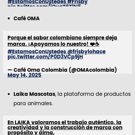
#EstamosConUstedes
#Frisby
pic.twitter.com/iOyqT6T1N5
Café OMA
— Helados Popsy (@Helados_Popsy)
May 14,
2025
Porque el sabor colombiano siempre deja
marca. ¡Apoyamos lo nuestro! ❤️☕
#EstamosConUstedes
@frisbylohace
pic.twitter.com/P0D3VCp9jH
— Café Oma Colombia (@OMAcolombia)
May 14, 2025
, la plataforma de productos
Laika Mascotas
para animales.
En LAIKA valoramos el trabajo auténtico, la
creatividad y la construcción de marca con
propósito y alma.