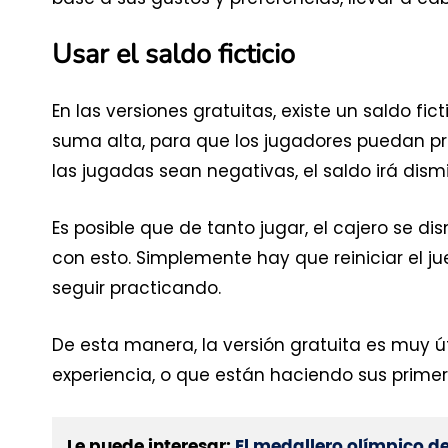
Usar el saldo ficticio
En las versiones gratuitas, existe un saldo fic
suma alta, para que los jugadores puedan prac
las jugadas sean negativas, el saldo irá dis
Es posible que de tanto jugar, el cajero se 
con esto. Simplemente hay que reiniciar el jue
seguir practicando.
De esta manera, la versión gratuita es muy ú
experiencia, o que están haciendo sus primero
Le puede interesar:
El medallero olímpico d