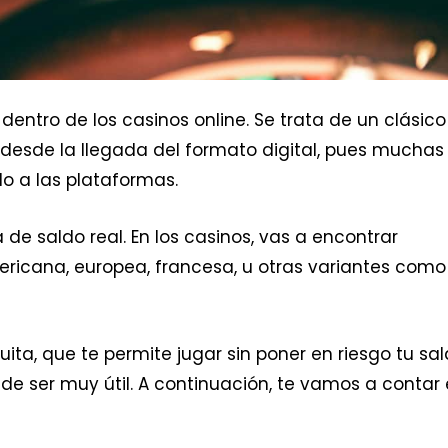
dentro de los casinos online. Se trata de un clásico
esde la llegada del formato digital, pues muchas
 a las plataformas.
 de saldo real. En los casinos, vas a encontrar
ricana, europea, francesa, u otras variantes como
ita, que te permite jugar sin poner en riesgo tu sal
de ser muy útil. A continuación, te vamos a contar