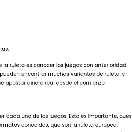
mas.
e la ruleta es conocer los juegos con anterioridad.
ueden encontrar muchas variantes de ruleta, y
 que apostar dinero real desde el comienzo.
r cada uno de los juegos. Esto es importante, pues
ormatos conocidos, que son la ruleta europea,