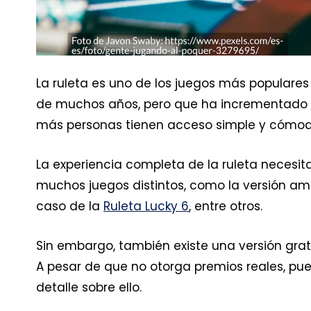
La ruleta es uno de los juegos más populares 
de muchos años, pero que ha incrementado d
más personas tienen acceso simple y cómodo
La experiencia completa de la ruleta necesita
muchos juegos distintos, como la versión ame
caso de la
Ruleta Lucky 6
, entre otros.
Sin embargo, también existe una versión gratu
A pesar de que no otorga premios reales, pue
detalle sobre ello.