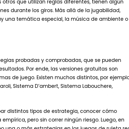
ros que utilizan reglas diferentes, tienen algún
es durante los giros. Más allá de la jugabilidad,
hay una temática especial, la música de ambiente o
rategias probadas y comprobadas, que se pueden
esultados. Por ende, las versiones gratuitas son
emas de juego. Existen muchos distintos, por ejemplo
Paroli, Sistema D’ambert, Sistema Labouchere,
ar distintos tipos de estrategia, conocer cómo
empírica, pero sin correr ningún riesgo. Luego, en
bo una o más estrategias en los juegos de ruleta rea