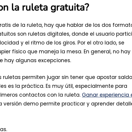
 la ruleta gratuita?
ratis de la ruleta, hay que hablar de los dos format
tuitos son ruletas digitales, donde el usuario partic
cidad y el ritmo de los giros. Por el otro lado, se
upier físico que maneja la mesa. En general, no hay
ue hay algunas excepciones.
uletas permiten jugar sin tener que apostar sald
des es la práctica. Es muy útil, especialmente para
imeros contactos con la ruleta.
Ganar experiencia 
a versión demo permite practicar y aprender detall
as.