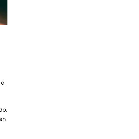
 el
do.
 en