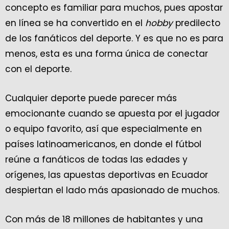
concepto es familiar para muchos, pues apostar
en línea se ha convertido en el
hobby
predilecto
de los fanáticos del deporte. Y es que no es para
menos, esta es una forma única de conectar
con el deporte.
Cualquier deporte puede parecer más
emocionante cuando se apuesta por el jugador
o equipo favorito, así que especialmente en
países latinoamericanos, en donde el fútbol
reúne a fanáticos de todas las edades y
orígenes, las apuestas deportivas en Ecuador
despiertan el lado más apasionado de muchos.
Con más de 18 millones de habitantes y una