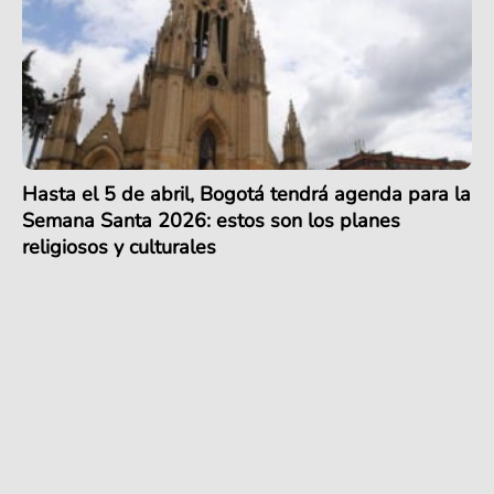
Hasta el 5 de abril, Bogotá tendrá agenda para la
Semana Santa 2026: estos son los planes
religiosos y culturales