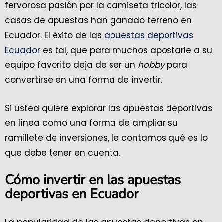
fervorosa pasión por la camiseta tricolor, las
casas de apuestas han ganado terreno en
Ecuador. El éxito de las
apuestas deportivas
Ecuador
es tal, que para muchos apostarle a su
equipo favorito deja de ser un
hobby
para
convertirse en una forma de invertir.
Si usted quiere explorar las apuestas deportivas
en línea como una forma de ampliar su
ramillete de inversiones, le contamos qué es lo
que debe tener en cuenta.
Cómo invertir en las apuestas
deportivas en Ecuador
La popularidad de las apuestas deportivas en