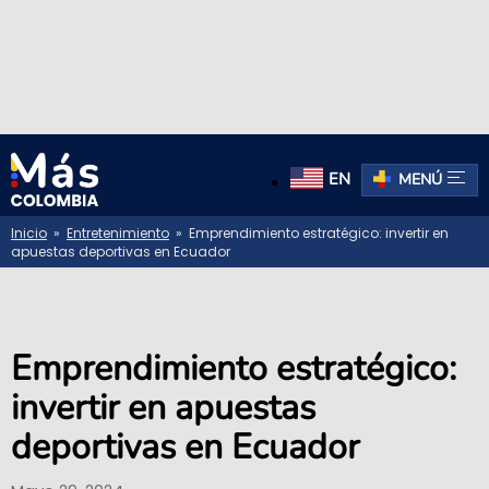
EN
MENÚ
Inicio
»
Entretenimiento
» Emprendimiento estratégico: invertir en
apuestas deportivas en Ecuador
Emprendimiento estratégico:
invertir en apuestas
deportivas en Ecuador