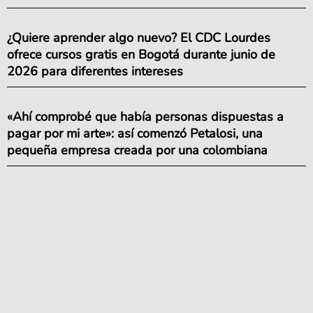
¿Quiere aprender algo nuevo? El CDC Lourdes
ofrece cursos gratis en Bogotá durante junio de
2026 para diferentes intereses
«Ahí comprobé que había personas dispuestas a
pagar por mi arte»: así comenzó Petalosi, una
pequeña empresa creada por una colombiana