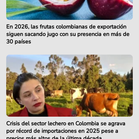
En 2026, las frutas colombianas de exportación
siguen sacando jugo con su presencia en más de
30 países
Crisis del sector lechero en Colombia se agrava
por récord de importaciones en 2025 pese a
precios más altos de la última década