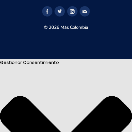
© 2026 Más Colombia
Gestionar Consentimiento