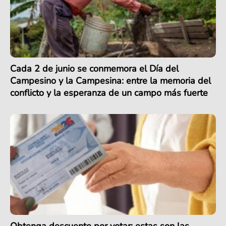
Cada 2 de junio se conmemora el Día del
Campesino y la Campesina: entre la memoria del
conflicto y la esperanza de un campo más fuerte