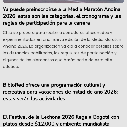
Ya puede preinscribirse a la Media Maratón Andina
2026: estas son las categorías, el cronograma y las
reglas de participación para la carrera
Chía se prepara para recibir a corredores aficionados y
experimentados en una nueva edición de la Media Maratón
Andina 2026. La organización ya dio a conocer detalles sobre
las distancias habilitadas, los requisitos de participación y
algunos de los elementos que harán parte de esta cita
atlética.
BibloRed ofrece una programación cultural y
recreativa para vacaciones de mitad de año 2026:
estas serán las actividades
El Festival de la Lechona 2026 llega a Bogotá con
platos desde $12.000 y ambiente mundialista