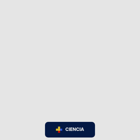
CIENCIA