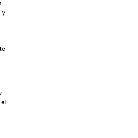
r
 y
stá
e
 el