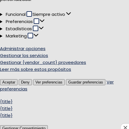
Funcional
Funcional
Siempre activo
Preferencias
Preferencias
Estadísticas
Estadísticas
Marketing
Marketing
Administrar opciones
Gestionar los servicios
Gestionar {vendor_count} proveedores
Leer más sobre estos propósitos
Ver
Aceptar
Deny
Ver preferencias
Guardar preferencias
preferencias
{title}
{title}
{title}
Gestionar Consentimiento