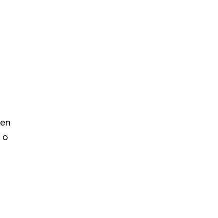
 en
 o