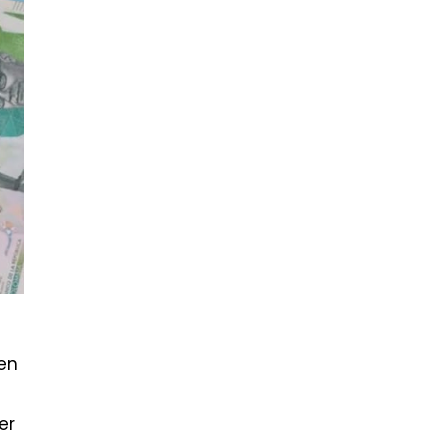
en
er