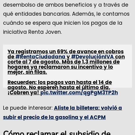
desembolso de ambos beneficios y a través de
qué entidades bancarias. Además, le contamos
cuándo se espera que inicien los pagos de la
iniciativa Renta Joven.
Ya registramos un 69% de avance en cobros
de
#RentaCiudadana
y
#DevoluciónIVA
con
corte al 7 de agosto. Más de 1,3 millones de
hogares ya reclamaron su incentivo y lo
mejor, sin filas.
Recuerden: los pagos van hasta el 14 de
agosto. No esperen hasta el último día,
¡Cobren ya!
pic.twitter.com/qgPgM3TP2h
— Renta Ciudadana (@RentaCiudadana)
Le puede interesar:
Aliste la billetera: volvió a
August 8, 2024
subir el precio de la gasolina y el ACPM
Cómo reclamar el subsidio de