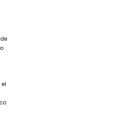
 de
do
 el
ico