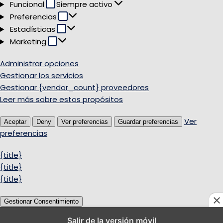
Funcional
Funcional
Siempre activo
Preferencias
Preferencias
Estadísticas
Estadísticas
Marketing
Marketing
Administrar opciones
Gestionar los servicios
Gestionar {vendor_count} proveedores
Leer más sobre estos propósitos
Ver
Aceptar
Deny
Ver preferencias
Guardar preferencias
preferencias
{title}
{title}
{title}
Gestionar Consentimiento
Salir de la versión móvil