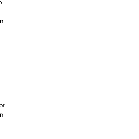
o.
ón
or
an