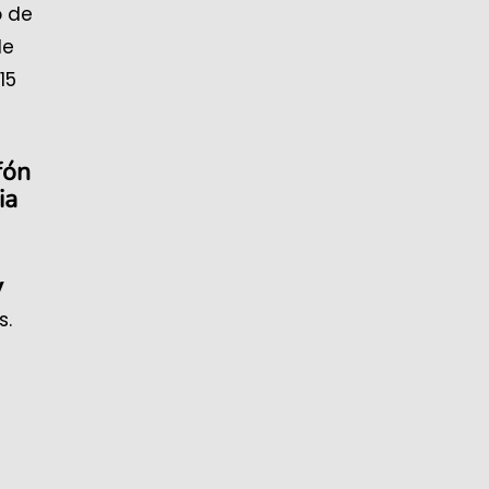
o de
de
15
fón
ia
y
s.