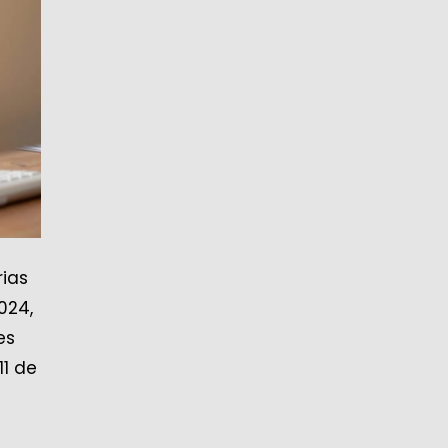
rias
024,
es
11 de