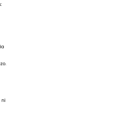
:
ia
zo.
l
 ni