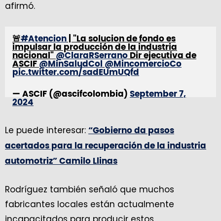
afirmó.
🚨
#Atencion
| "La solucion de fondo es
impulsar la producción de la industria
nacional"
@ClaraRSerrano
Dir ejecutiva de
ASCIF
@MinSaludCol
@MincomercioCo
pic.twitter.com/sadEUmUQfd
— ASCIF (@ascifcolombia)
September 7,
2024
Le puede interesar:
“Gobierno da pasos
acertados para la recuperación de la industria
automotriz” Camilo Llinas
Rodríguez también señaló que muchos
fabricantes locales están actualmente
incapacitados para producir estos