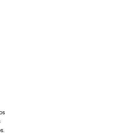
os
s
s.