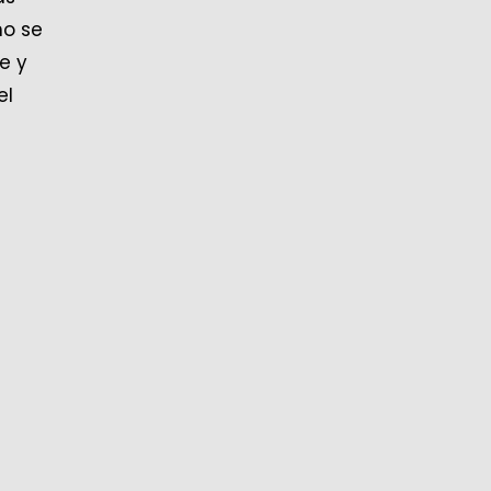
no se
te y
el