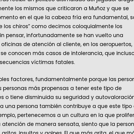
blemente los mismos que criticaron a Muñoz y que se
mento en el que la cabeza fría era fundamental, s
e los chiros” como decimos coloquialmente los
 sin pensar, infortunadamente se han vuelto una
 oficinas de atención al cliente, en los aeropuertos,
a se conocen más casos de intolerancia, que inclus
secuencias víctimas fatales.
ltiples factores, fundamentalmente porque las perso
s personas más propensas a tener este tipo de
es o tiene disminuida su seguridad y autovaloració
la una persona también contribuye a que este tipo
mplo, pertenecemos a un cultura en la que prolifer
la atención de manera sensata, siento que la perso
gritos, insultos y golpes. El que más grita, el que m