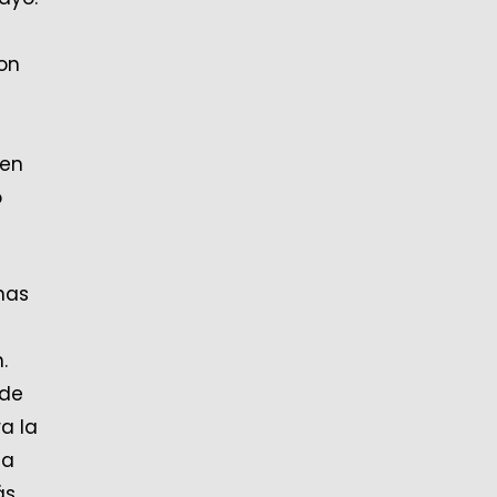
on
 en
o
nas
n.
 de
a la
na
ás