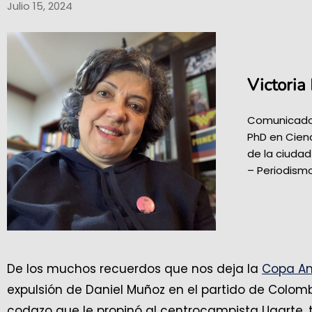
Julio 15, 2024
Victoria
Comunicador
PhD en Cienc
de la ciuda
– Periodismo
De los muchos recuerdos que nos deja la
Copa A
expulsión de Daniel Muñoz en el partido de Colomb
codazo que le propinó al centrocampista Ugarte, t