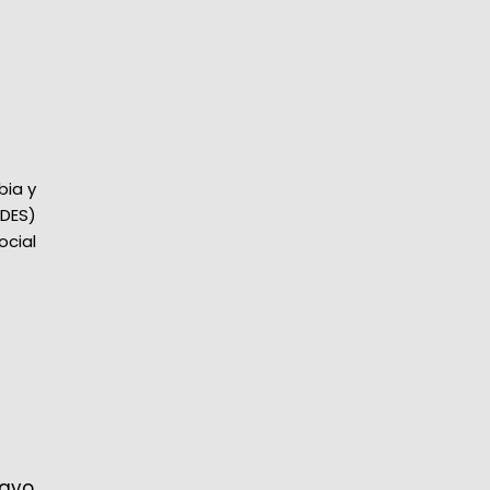
bia y
IDES)
ocial
ayo.