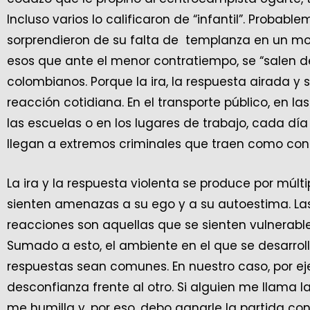
Incluso varios lo calificaron de “infantil”. Proba
sorprendieron de su falta de templanza en un mo
esos que ante el menor contratiempo, se “salen d
colombianos. Porque la ira, la respuesta airada y
reacción cotidiana. En el transporte público, en las
las escuelas o en los lugares de trabajo, cada dí
llegan a extremos criminales que traen como con
La ira y la respuesta violenta se produce por mú
sienten amenazas a su ego y a su autoestima. La
reacciones son aquellas que se sienten vulnerabl
Sumado a esto, el ambiente en el que se desarrol
respuestas sean comunes. En nuestro caso, por eje
desconfianza frente al otro. Si alguien me llama 
me humilla y, por eso, debo ganarle la partida con 