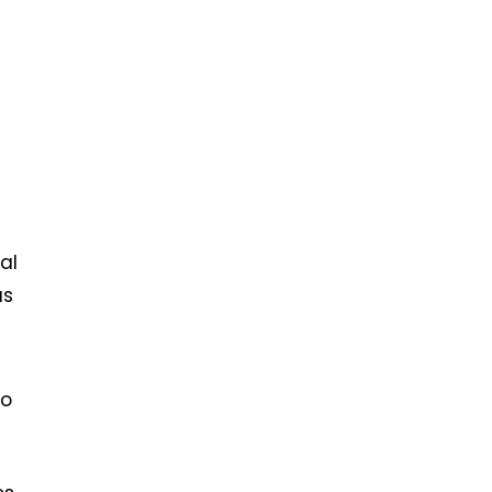
al
as
to