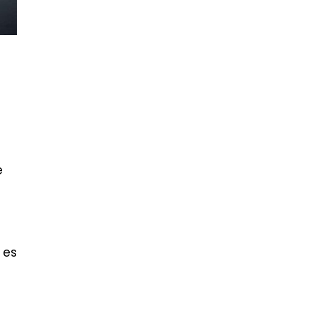
e
 es