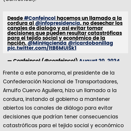
Desde
#Confeincol
hacemos un llamado a la
cordura al
@infopresidencia
, no desechar los
canales de dialogo y así evitar tomar
decisiones que pueden resultar catastróficas
para el tejido social y económico de la
nación.
@MinHacienda
@ricardobonillag
pic.twitter.com/ltB6MUISk1
— Confeincol (@confeincol)
August 20, 2024
Frente a este panorama, el presidente de la
Confederación Nacional de Transportadores,
Arnulfo Cuervo Aguilera, hizo un llamado a la
cordura, instando al gobierno a mantener
abiertos los canales de diálogo para evitar
decisiones que podrían tener consecuencias
catastróficas para el tejido social y económico