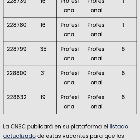
228739
16
Profesi
Profesi
1
onal
onal
228780
16
Profesi
Profesi
1
onal
onal
228799
35
Profesi
Profesi
6
onal
onal
228800
31
Profesi
Profesi
6
onal
onal
228632
19
Profesi
Profesi
6
onal
onal
La CNSC publicará en su plataforma el
listado
actualizado
de estas vacantes para que los