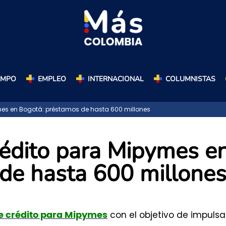
AMPO
EMPLEO
INTERNACIONAL
COLUMNISTAS
mes en Bogotá: préstamos de hasta 600 millones
rédito para Mipymes e
de hasta 600 millone
con el objetivo de impulsa
de crédito para Mipymes