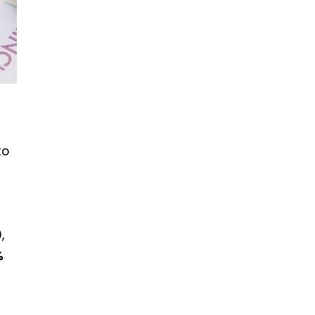
to
,
%