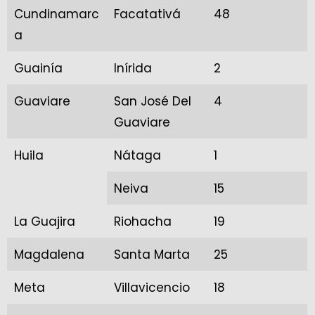
Cundinamarc
Facatativá
48
a
Guainía
Inírida
2
Guaviare
San José Del
4
Guaviare
Huila
Nátaga
1
Neiva
15
La Guajira
Riohacha
19
Magdalena
Santa Marta
25
Meta
Villavicencio
18