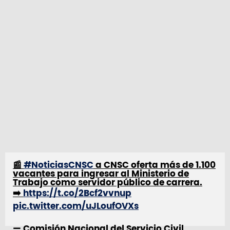
📰
#NoticiasCNSC
a CNSC oferta más de 1.100
vacantes para ingresar al Ministerio de
Trabajo como servidor público de carrera.
➡️
https://t.co/2Bcf2vvnup
pic.twitter.com/uJLoufOVXs
— Comisión Nacional del Servicio Civil