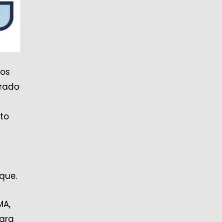
tos
erado
nto
que.
MA,
Para