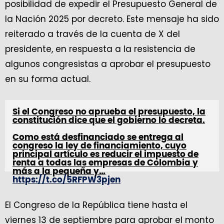
posibilidad de expedir el Presupuesto General de
la Nación 2025 por decreto. Este mensaje ha sido
reiterado a través de la cuenta de X del
presidente, en respuesta a la resistencia de
algunos congresistas a aprobar el presupuesto
en su forma actual.
Si el Congreso no aprueba el presupuesto, la
constitución dice que el gobierno lo decreta.
Como está desfinanciado se entrega al
congreso la ley de financiamiento, cuyo
principal artículo es reducir el impuesto de
renta a todas las empresas de Colombia y
más a la pequeña y…
https://t.co/5RFPW3pjen
— Gustavo Petro (@petrogustavo)
El Congreso de la República tiene hasta el
September 10, 2024
viernes 13 de septiembre para aprobar el monto