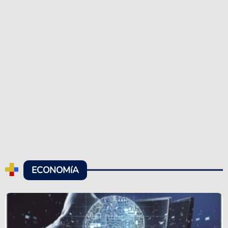
ECONOMíA