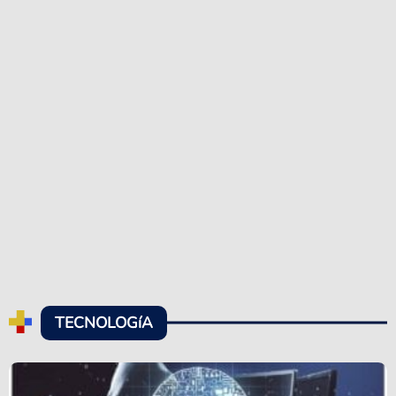
TECNOLOGíA